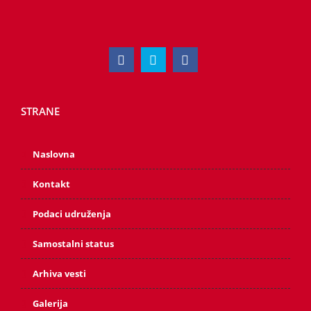
STRANE
Naslovna
Kontakt
Podaci udruženja
Samostalni status
Arhiva vesti
Galerija