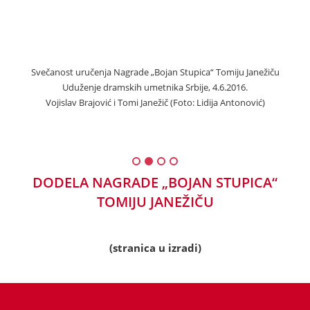
Svečanost uručenja Nagrade „Bojan Stupica“ Tomiju Janežiču
Sv
Uduženje dramskih umetnika Srbije, 4.6.2016.
.php
Vojislav Brajović i Tomi Janežič (Foto: Lidija Antonović)
DODELA NAGRADE „BOJAN STUPICA“
TOMIJU JANEŽIČU
(stranica u izradi)