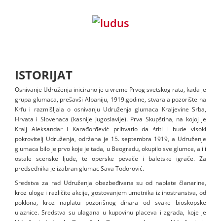
ISTORIJAT
Osnivanje Udruženja inicirano je u vreme Prvog svetskog rata, kada je
grupa glumaca, prešavši Albaniju, 1919.godine, stvarala pozorište na
Krfu i razmišljala o osnivanju Udruženja glumaca Kraljevine Srba,
Hrvata i Slovenaca (kasnije Jugoslavije). Prva Skupština, na kojoj je
Kralj Aleksandar I Karađorđević prihvatio da štiti i bude visoki
pokrovitelj Udruženja, održana je 15. septembra 1919, a Udruženje
glumaca bilo je prvo koje je tada, u Beogradu, okupilo sve glumce, ali i
ostale scenske ljude, te operske pevače i baletske igrače. Za
predsednika je izabran glumac Sava Todorović.
Sredstva za rad Udruženja obezbeđivana su od naplate članarine,
kroz uloge i različite akcije, gostovanjem umetnika iz inostranstva, od
poklona, kroz naplatu pozorišnog dinara od svake bioskopske
ulaznice. Sredstva su ulagana u kupovinu placeva i zgrada, koje je