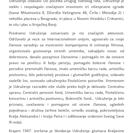
Udruženje izdavalo. Do početka Drugog svetskog rata, Udruženje je
steklo i raspolagalo značajnom imovinom: tri višespratne zgrade
(Ivana Milutinovića 8, Džordža Vašingtona 48, Ćirila i Metodija 2) i
nekoliko placeva u Beogradu, tri placa u Novom Vinodolu i Crikvenici,
te vilu i plac u Vrnjačkoj Banji.
Predratno Udruženje ostvarivalo je niz značajnih aktivnosti.
Održavalo je veze sa Internacionalnom unijom, ugovaralo za svoje
članove saradnju sa inostranim kompanijama ili snimanje filmova,
organizovalo gostovanja stranih umetnika, sakupljalo novac od
dobrotvora, davalo pozajmice članovima i pomagalo im da ostvare
pravo na povišicu ili bolju penziju, pomagalo bolesne članove i
porodice preminulih članova, imalo umetničku berzu rada, artističku
poslovnicu, bilo pokrovitelj proslava i glumačkih godišnjica, izdavalo
staleški list, osnovalo udruženjsko Povlašćeno pozorište. Vremenom
je Udruženje razradilo više službi preko kojih je delovalo: Centralnu
upravu, Centralni penzioni fond, Umetničku berzu rada, Povlašćenu
koncertnu i artističku poslovnicu, Bolesnički fond... Udruženje je bilo
priznato, uvažavano i pomagano od strane članova, uglednih
pojedinaca i društva (arhive beleže, između ostalog, pokroviteljstva
Kralja Aleksandra I i kralja Petra I i odlikovanje ordenom Svetog Save
III reda).
Krajem 1947. izvršena je likvidacija Udruženja glumaca Kraljevine