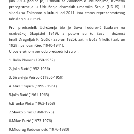
Jula 2010. godine je, u skladu sa Zakonom o udruženjima, izvršena
preregistracija u Udruženje dramskih umetnika Srbije (UDUS). U
skladu sa Zakonom o kulturi, od 2011. ima status reprezentativnog
udruženja u kulturi.
Prvi predsednik Udruženja bio je Sava Todorović (izabran na
osnivačkoj Skupštini 1919), a potom su tu čast i dužnost
imali Dragoljub P. Gošić (izabran 1925), zatim Boža Nikolić (izabran
1929), pa Jovan Gec (1940-1941).
U posleratnom periodu predsednici su bili:
1. Raša Plaović (1950-1952)
2. Joža Rutić (1952-1956)
3. Strahinja Petrović (1956-1959)
4. Mira Stupica (1959 - 1961)
5.Joža Rutić (1961-1963)
6.Branko Pleša (1963-1968)
7.Slavko Simić (1968-1973)
8.Milan Puzić (1973-1976)
9.Miodrag Radovanović (1976-1980)