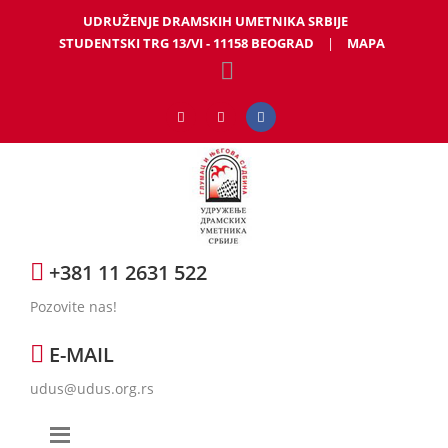
UDRUŽENJE DRAMSKIH UMETNIKA SRBIJE
STUDENTSKI TRG 13/VI - 11158 BEOGRAD
|
MAPA
+381 11 2631 522
Pozovite nas!
E-MAIL
udus@udus.org.rs