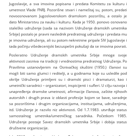
Jugoslavije, a sva imovina popisana i predata Komitetu za kulturu i
umetnost Vlade FNRJ. Pozorišne stvari i nameštaj su, potom, predati
novoosnovanom Jugoslovenskom dramskom pozorištu, a ostalo je
dato Ministarstvu za nauku i kulturu. Kada je 1950. ponovo osnovano
staleško udruženje (sada sa nazivom Udruženje dramskih umetnika
Srbije) postalo je pravni naslednik predratnog udruženja i predata mu
je imovina udruženja, ali su potom nekretnine pripale SIV Jugoslavije i
tada počinju višedecenijski bezuspešni pokušaji da se imovina povrati.
Posleratno Udruženje dramskih umetnika Srbije mnoge svoje
aktivnosti zasniva na tradiciji i vrednostima predratnog Udruženja. Po
Pravilima ustanovljenim na Osnivačkoj skuštini (1950.) članovi su
mogli biti samo glumci i reditelji, a u godinama koje su usledile pod
okrilje Udruženja primljeni su i dramski pisci i dramaturzi, kao i
umetnički saradnici – organizatori, inspicijenti i sufleri. U cilju razvoja i
unapređenja dramske umetnosti, afirmacije članova, zaštite njihovih
autorskih i drugih prava iz oblasti profesije kojom se bave, saradnje
sa pozorištima i drugim organizacijama, institucijama, udruženjima,
itd. Udruženje je razvilo niz aktivnosti. Od 1.7.1983. utvrđuje status
samostalnog umetnika/umetničkog saradnika. Početkom 1985.
Udruženje postaje Savez dramskih umetnika Srbije i dobija status
društvene organizacije.