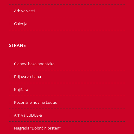
Arhiva vesti
Galerija
STRANE
Članovi baza podataka
Prijava za člana
Knjižara
Pozorišne novine Ludus
Arhiva LUDUS-a
Nagrada "Dobričin prsten"