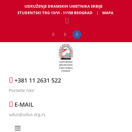
UDRUŽENJE DRAMSKIH UMETNIKA SRBIJE
STUDENTSKI TRG 13/VI - 11158 BEOGRAD
|
MAPA
+381 11 2631 522
Pozovite nas!
E-MAIL
udus@udus.org.rs