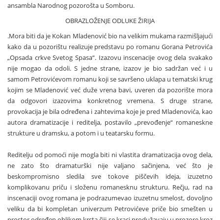
ansambla Narodnog pozorošta u Somboru.
OBRAZLOŽENJE ODLUKE ŽIRIJA
.Mora biti da je Kokan Mladenović bio na velikim mukama razmišljajući
kako da u pozorištu realizuje predstavu po romanu Gorana Petrovića
„Opsada crkve Svetog Spasa“. Izazovu inscenacije ovog dela svakako
nije mogao da odoli. S jedne strane, izazov je bio sadržan već i u
samom Petrovićevom romanu koji se savršeno uklapa u tematski krug
kojim se Mladenović već duže vrena bavi, uveren da pozorište mora
da odgovori izazovima konkretnog vremena. S druge strane,
provokacija je bila određena i zahtevima koje je pred Mladenovića, kao
autora dramatizacije i reditelja, postavilo „prevođenje“ romaneskne
strukture u dramsku, a potom i u teatarsku formu.
Reditelju od pomoći nije mogla biti ni vlastita dramatizacija ovog dela,
ne zato što dramaturški nije valjano sačinjena, već što je
beskompromisno sledila sve tokove piščevih ideja, izuzetno
komplikovanu priču i složenu romanesknu strukturu. Rečju, rad na
inscenaciji ovog romana je podrazumevao izuzetnu smelost, dovoljno
veliku da bi kompletan univerzum Petrovićeve priče bio smešten u
prostor određen oblikom krsta čiji se kraci produžavaju u prozore kroz