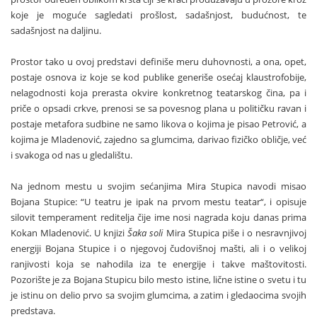
koje je moguće sagledati prošlost, sadašnjost, budućnost, te
sadašnjost na daljinu.
Prostor tako u ovoj predstavi definiše meru duhovnosti, a ona, opet,
postaje osnova iz koje se kod publike generiše osećaj klaustrofobije,
nelagodnosti koja prerasta okvire konkretnog teatarskog čina, pa i
priče o opsadi crkve, prenosi se sa povesnog plana u političku ravan i
postaje metafora sudbine ne samo likova o kojima je pisao Petrović, a
kojima je Mladenović, zajedno sa glumcima, darivao fizičko obličje, već
i svakoga od nas u gledalištu.
Na jednom mestu u svojim sećanjima Mira Stupica navodi misao
Bojana Stupice: “U teatru je ipak na prvom mestu teatar“, i opisuje
silovit temperament reditelja čije ime nosi nagrada koju danas prima
Kokan Mladenović. U knjizi
Šaka soli
Mira Stupica piše i o nesravnjivoj
energiji Bojana Stupice i o njegovoj čudovišnoj mašti, ali i o velikoj
ranjivosti koja se nahodila iza te energije i takve maštovitosti.
Pozorište je za Bojana Stupicu bilo mesto istine, lične istine o svetu i tu
je istinu on delio prvo sa svojim glumcima, a zatim i gledaocima svojih
predstava.