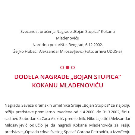
Svečanost uručenja Nagrade „Bojan Stupica“ Kokanu
Mladenoviću
Narodno pozorište, Beograd, 6.12.2002.
Željko Hubač i Aleksandar Milosavljević (Foto: arhiva UDUS-a)
Želj
DODELA NAGRADE „BOJAN STUPICA“
KOKANU MLADENOVIĆU
Nagradu Saveza dramskih umetnika Srbije „Bojan Stupica“ za najbolju
režiju predstave premijerno izvedene od 1.4.2000. do 31.3.2002, žiri u
sastavu Slobodanka Caca Aleksić, predsednik, Nikola Jeftić i Aleksandar
Milosavljević odlučio je da nagradi Kokana Mladenovića za režiju
predstave „Opsada crkve Svetog Spasa“ Gorana Petrovića, u izvođenju