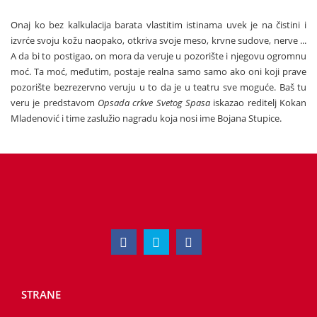
Onaj ko bez kalkulacija barata vlastitim istinama uvek je na čistini i
izvrće svoju kožu naopako, otkriva svoje meso, krvne sudove, nerve ...
A da bi to postigao, on mora da veruje u pozorište i njegovu ogromnu
moć. Ta moć, međutim, postaje realna samo samo ako oni koji prave
pozorište bezrezervno veruju u to da je u teatru sve moguće. Baš tu
veru je predstavom
Opsada crkve Svetog Spasa
iskazao reditelj Kokan
Mladenović i time zaslužio nagradu koja nosi ime Bojana Stupice.
STRANE