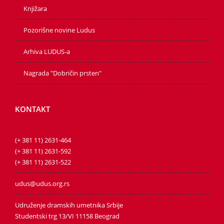
Knjižara
Pozorišne novine Ludus
Arhiva LUDUS-a
Nagrada "Dobričin prsten"
KONTAKT
(+ 381 11) 2631-464
(+ 381 11) 2631-592
(+ 381 11) 2631-522
udus@udus.org.rs
Udruženje dramskih umetnika Srbije
Studentski trg 13/VI 11158 Beograd