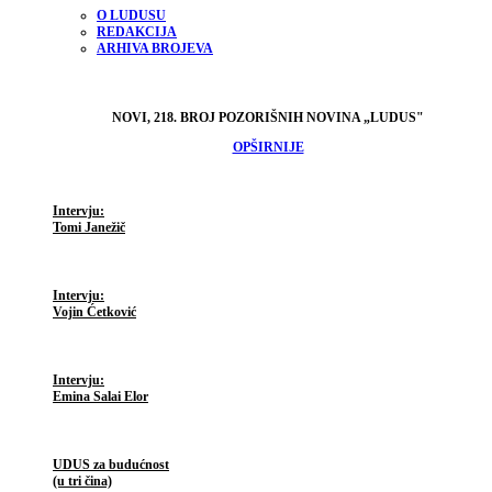
O LUDUSU
REDAKCIJA
ARHIVA BROJEVA
NOVI, 218. BROJ POZORIŠNIH NOVINA „LUDUS"
OPŠIRNIJE
Intervju:
Tomi Janežič
Intervju:
Vojin Ćetković
Intervju:
Emina Salai Elor
UDUS za budućnost
(u tri čina)