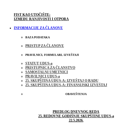
FIST KAO UTOČIŠTE:
IZMEĐU RANJIVOSTI I OTPORA
INFORMACIJE ZA ČLANOVE
BAZA PODATAKA
PRISTUP ZA ČLANOVE
PRAVILNICI, FORMULARI, IZVEŠTAJI
STATUT UDUS-a
PRISTUPNICA ZA ČLANSTVO
SAMOSTALNI UMETNICI
PRAVILNICI UDUS-a
25. SKUPŠTINA UDUS-A: IZVEŠTAJ O RADU
25. SKUPŠTINA UDUS-A: FINANSIJSKI IZVEŠTAJ
OBAVEŠTENJA
PREDLOG DNEVNOG REDA
25. REDOVNE GODIŠNJE SKUPŠTINE UDUS-a
22.5.2026.