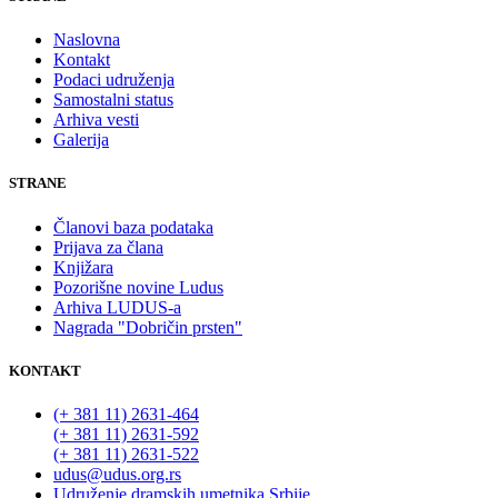
Naslovna
Kontakt
Podaci udruženja
Samostalni status
Arhiva vesti
Galerija
STRANE
Članovi baza podataka
Prijava za člana
Knjižara
Pozorišne novine Ludus
Arhiva LUDUS-a
Nagrada "Dobričin prsten"
KONTAKT
(+ 381 11) 2631-464
(+ 381 11) 2631-592
(+ 381 11) 2631-522
udus@udus.org.rs
Udruženje dramskih umetnika Srbije