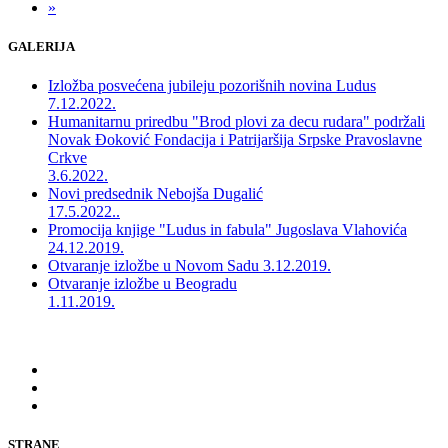
»
GALERIJA
Izložba posvećena jubileju pozorišnih novina Ludus
7.12.2022.
Humanitarnu priredbu "Brod plovi za decu rudara" podržali
Novak Đoković Fondacija i Patrijaršija Srpske Pravoslavne
Crkve
3.6.2022.
Novi predsednik Nebojša Dugalić
17.5.2022..
Promocija knjige "Ludus in fabula" Jugoslava Vlahovića
24.12.2019.
Otvaranje izložbe u Novom Sadu
3.12.2019.
Otvaranje izložbe u Beogradu
1.11.2019.
STRANE