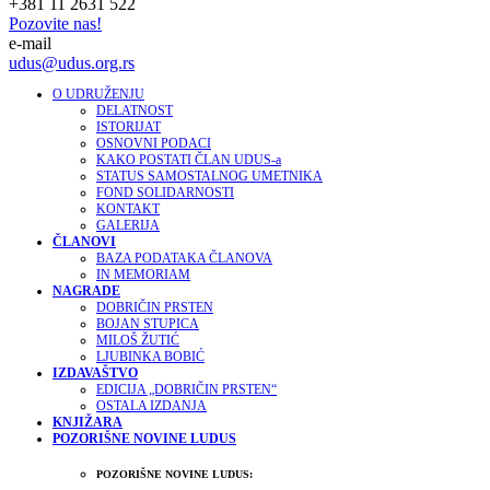
+381 11 2631 522
Pozovite nas!
e-mail
udus@udus.org.rs
O UDRUŽENJU
DELATNOST
ISTORIJAT
OSNOVNI PODACI
KAKO POSTATI ČLAN UDUS-a
STATUS SAMOSTALNOG UMETNIKA
FOND SOLIDARNOSTI
KONTAKT
GALERIJA
ČLANOVI
BAZA PODATAKA ČLANOVA
IN MEMORIAM
NAGRADE
DOBRIČIN PRSTEN
BOJAN STUPICA
MILOŠ ŽUTIĆ
LJUBINKA BOBIĆ
IZDAVAŠTVO
EDICIJA „DOBRIČIN PRSTEN“
OSTALA IZDANJA
KNJIŽARA
POZORIŠNE NOVINE LUDUS
POZORIŠNE NOVINE LUDUS: