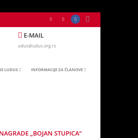
E-MAIL
udus@udus.org.rs
NE LUDUS
INFORMACIJE ZA ČLANOVE
NAGRADE „BOJAN STUPICA“