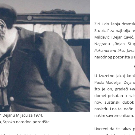
Žiri Udruženja dramsk
Stupica” za najbolju r
Milićević i Dejan Čavić
Nagradu „Bojan Stup
Pokondirena tikva
Jova
narodnog pozorišta 
U izuzetno jakoj konk
Paola Mađelija i Dejana
što je on, gradeći
Po
domet prisutan u svim
nov, suštinski dubo
nasleđu i na taj način
“ Dejanu Mijaču za 1974.
našim savremenikom.
a
, Srpsko narodno pozorište
Uvereni da će takav p