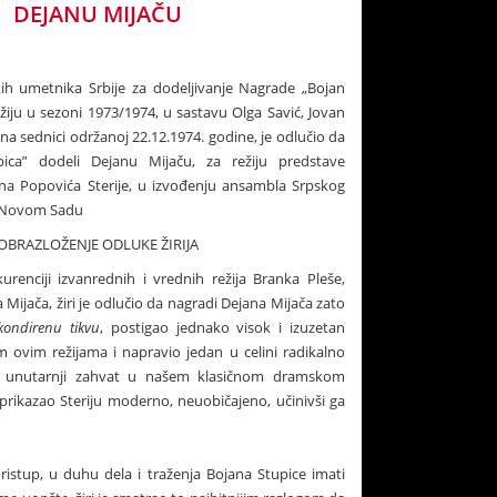
DEJANU MIJAČU
ih umetnika Srbije za dodeljivanje Nagrade „Bojan
ežiju u sezoni 1973/1974, u sastavu Olga Savić, Jovan
, na sednici održanoj 22.12.1974. godine, je odlučio da
ica” dodeli Dejanu Mijaču, za režiju predstave
na Popovića Sterije, u izvođenju ansambla Srpskog
u Novom Sadu
OBRAZLOŽENJE ODLUKE ŽIRIJA
urenciji izvanrednih i vrednih režija Branka Pleše,
 Mijača, žiri je odlučio da nagradi Dejana Mijača zato
kondirenu tikvu
, postigao jednako visok i izuzetan
 ovim režijama i napravio jedan u celini radikalno
k unutarnji zahvat u našem klasičnom dramskom
 prikazao Steriju moderno, neuobičajeno, učinivši ga
ristup, u duhu dela i traženja Bojana Stupice imati