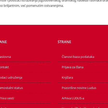
šte i podstaći istraživanja jugoslovenskog dramskog nasleđa i domaće dram
vno briljantnim, već pomenutim ostvarenjima.
ANE
STRANE
aslovna
Članovi baza podataka
ontakt
Prijava za člana
odaci udruženja
Knjižara
amostalni status
Pozorišne novine Ludus
hiva vesti
Arhiva LUDUS-a