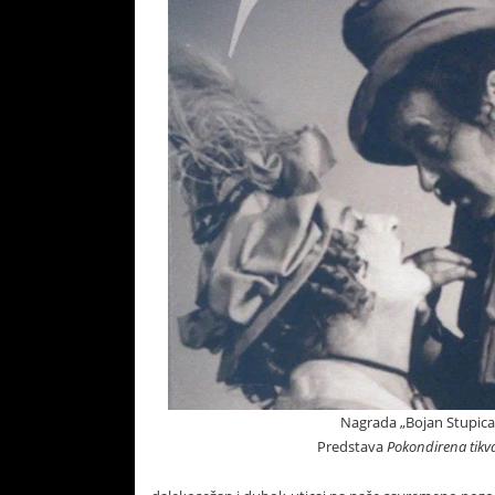
Nagrada „Bojan Stupica
Predstava
Pokondirena tikv