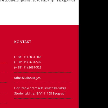
e uopšte, žiri je smatrao to najbitnijim razlogom da
KONTAKT
(+ 381 11) 2631-464
(+ 381 11) 2631-592
(+ 381 11) 2631-522
udus@udus.org.rs
Udruženje dramskih umetnika Srbije
Studentski trg 13/VI 11158 Beograd