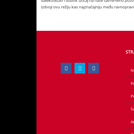
dalekosežan i dubok uticaj na naše savremeno pozori
izdvoji ovu režiju kao najznačajniju među ravnopra
STR
N
K
P
S
Ar