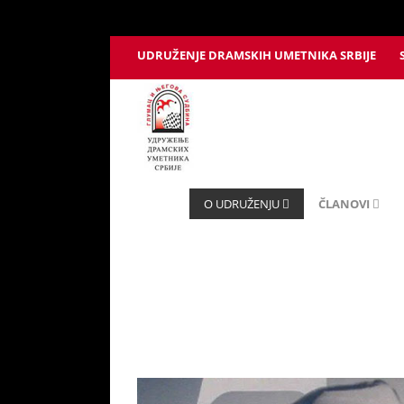
UDRUŽENJE DRAMSKIH UMETNIKA SRBIJE
O UDRUŽENJU
ČLANOVI