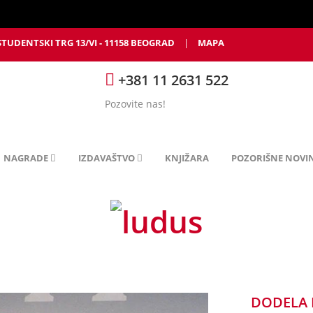
STUDENTSKI TRG 13/VI - 11158 BEOGRAD
|
MAPA
+381 11 2631 522
Pozovite nas!
NAGRADE
IZDAVAŠTVO
KNJIŽARA
POZORIŠNE NOVI
DODELA 