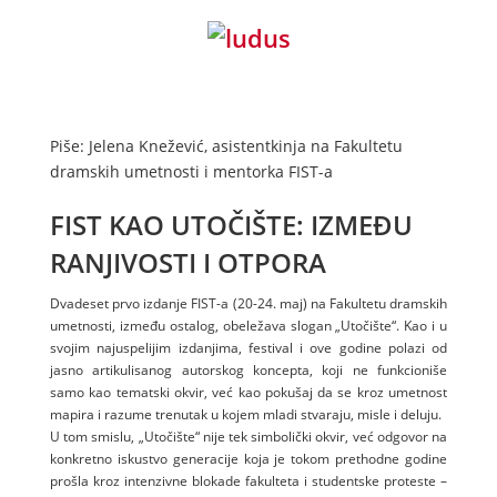
Piše: Jelena Knežević, asistentkinja na Fakultetu
dramskih umetnosti i mentorka FIST-a
FIST KAO UTOČIŠTE: IZMEĐU
RANJIVOSTI I OTPORA
Dvadeset prvo izdanje FIST-a (20-24. maj) na Fakultetu dramskih
umetnosti, između ostalog, obeležava slogan „Utočište“. Kao i u
svojim najuspelijim izdanjima, festival i ove godine polazi od
jasno artikulisanog autorskog koncepta, koji ne funkcioniše
samo kao tematski okvir, već kao pokušaj da se kroz umetnost
mapira i razume trenutak u kojem mladi stvaraju, misle i deluju.
U tom smislu, „Utočište“ nije tek simbolički okvir, već odgovor na
konkretno iskustvo generacije koja je tokom prethodne godine
prošla kroz intenzivne blokade fakulteta i studentske proteste –