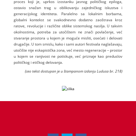
proces koji je, uprkos izostanku jasnog političkog epiloga,
ostavio snažan trag u oblikovanju zajedničkog iskustva i
generacijskog identiteta. Paralelno sa lokalnim borbama,
globalni kontekst se svakodnevno dodatno zaoštrava kroz
ratove, revolucije i različite oblike sistemskog nasilja. U takvim
okolnostima, potreba za utočištem ne znači povlačenje, već
stvaranje prostora u kojem je moguće misliti, osećati i delovati
drugačije. U tom smislu, kako i sami autori festivala naglašavaju,
utočište nije eskapistička zona, već mesto regeneracije – prostor
u kojem se ranjivost ne potiskuje, već priznaje kao preduslov
političkog i etičkog delovanja.
(ceo tekst dostupan je u štampanom izdanju Ludusa br. 218)