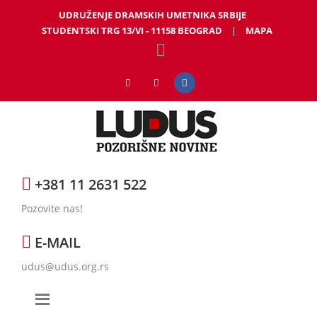
UDRUŽENJE DRAMSKIH UMETNIKA SRBIJE
STUDENTSKI TRG 13/VI - 11158 BEOGRAD
|
MAPA
+381 11 2631 522
Pozovite nas!
E-MAIL
udus@udus.org.rs