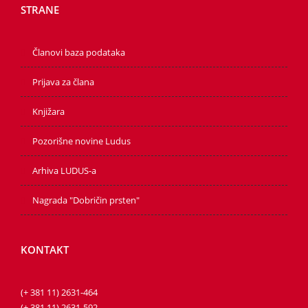
STRANE
Članovi baza podataka
Prijava za člana
Knjižara
Pozorišne novine Ludus
Arhiva LUDUS-a
Nagrada "Dobričin prsten"
KONTAKT
(+ 381 11) 2631-464
(+ 381 11) 2631-592