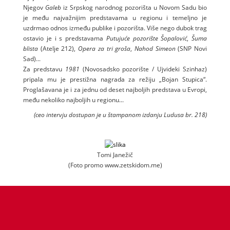
Njegov
Galeb
iz Srpskog narodnog pozorišta u Novom Sadu bio
je među najvažnijim predstavama u regionu i temeljno je
uzdrmao odnos između publike i pozorišta. Više nego dubok trag
ostavio je i s predstavama
Putujuće pozorište Šopalović
,
Šuma
blista
(Atelje 212),
Opera za tri groša
,
Nahod Simeon
(SNP Novi
Sad)...
Za predstavu
1981
(Novosadsko pozorište / Ujvideki Szinhaz)
pripala mu je prestižna nagrada za režiju „Bojan Stupica“.
Proglašavana je i za jednu od deset najboljih predstava u Evropi,
među nekoliko najboljih u regionu...
(ceo intervju dostupan je u štampanom izdanju Ludusa br. 218)
Tomi Janežič
(Foto promo www.zetskidom.me)