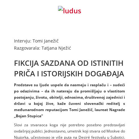
Intervju: Tomi Janežič
Razgovarala: Tatjana Nježić
FIKCIJA SAZDANA OD ISTINITIH
PRIČA I ISTORIJSKIH DOGAĐAJA
Predstave su ljude uspele da nasmeju i rasplaču i – sudeći
po odazivima – da ih nateraju da promišljaju o vlastitom
postojanju, životu, obitelji, odnosima, društvenoj zajednici i
državi u kojoj žive, kaže čuveni slovenački reditelj s
međunarodnom reputacijom Tomi Janežič, laureat Nagrade
„Bojan Stupica“
Slovi za stvaraoca koga nije potrebno posebno predstavljati
ovdašnjoj publici. Jednostavno, umetnik koji stvara od Moskve do
Njujorka, učestvovao je više puta na Desiré festivalu u Subotici.