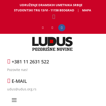
UDRUŽENJE DRAMSKIH UMETNIKA SRBIJE
STUDENTSKI TRG 13/VI - 11158 BEOGRAD
|
MAPA
+381 11 2631 522
Pozovite nas!
E-MAIL
udus@udus.org.rs