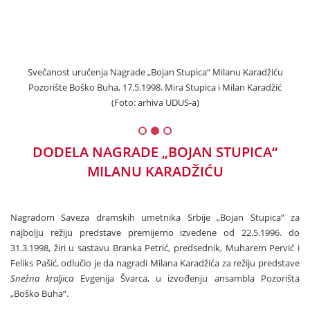
iću,
Svečanost uručenja Nagrade „Bojan Stupica“ Milanu Karadžiću
Sve
Pozorište Boško Buha, 17.5.1998. Mira Stupica i Milan Karadžić
a)
(Foto: arhiva UDUS-a)
Mil
DODELA NAGRADE „BOJAN STUPICA“
MILANU KARADŽIĆU
Nagradom Saveza dramskih umetnika Srbije „Bojan Stupica“ za
najbolju režiju predstave premijerno izvedene od 22.5.1996. do
31.3.1998, žiri u sastavu Branka Petrić, predsednik, Muharem Pervić i
Feliks Pašić, odlučio je da nagradi Milana Karadžića za režiju predstave
Snežna kraljica
Evgenija Švarca, u izvođenju ansambla Pozorišta
„Boško Buha“.