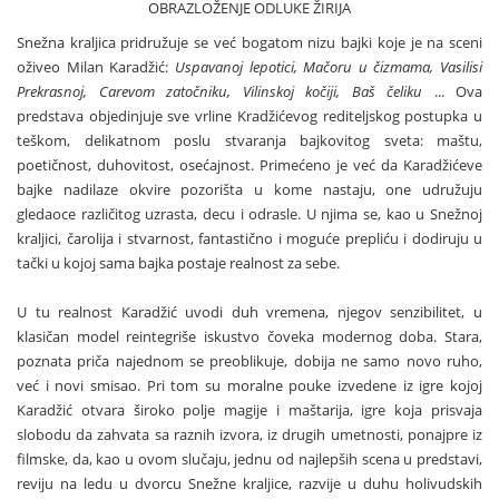
OBRAZLOŽENJE ODLUKE ŽIRIJA
Snežna kraljica pridružuje se već bogatom nizu bajki koje je na sceni
oživeo Milan Karadžić:
Uspavanoj lepotici, Mačoru u čizmama, Vasilisi
Prekrasnoj, Carevom zatočniku, Vilinskoj kočiji, Baš čeliku
... Ova
predstava objedinjuje sve vrline Kradžićevog rediteljskog postupka u
teškom, delikatnom poslu stvaranja bajkovitog sveta: maštu,
poetičnost, duhovitost, osećajnost. Primećeno je već da Karadžićeve
bajke nadilaze okvire pozorišta u kome nastaju, one udružuju
gledaoce različitog uzrasta, decu i odrasle. U njima se, kao u Snežnoj
kraljici, čarolija i stvarnost, fantastično i moguće prepliću i dodiruju u
tački u kojoj sama bajka postaje realnost za sebe.
U tu realnost Karadžić uvodi duh vremena, njegov senzibilitet, u
klasičan model reintegriše iskustvo čoveka modernog doba. Stara,
poznata priča najednom se preoblikuje, dobija ne samo novo ruho,
već i novi smisao. Pri tom su moralne pouke izvedene iz igre kojoj
Karadžić otvara široko polje magije i maštarija, igre koja prisvaja
slobodu da zahvata sa raznih izvora, iz drugih umetnosti, ponajpre iz
filmske, da, kao u ovom slučaju, jednu od najlepših scena u predstavi,
reviju na ledu u dvorcu Snežne kraljice, razvije u duhu holivudskih