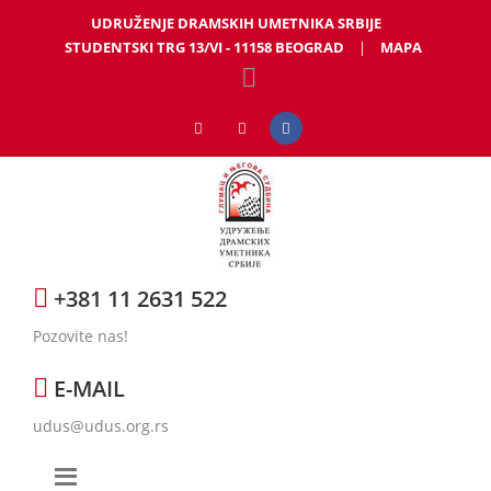
UDRUŽENJE DRAMSKIH UMETNIKA SRBIJE
STUDENTSKI TRG 13/VI - 11158 BEOGRAD
|
MAPA
+381 11 2631 522
Pozovite nas!
E-MAIL
udus@udus.org.rs