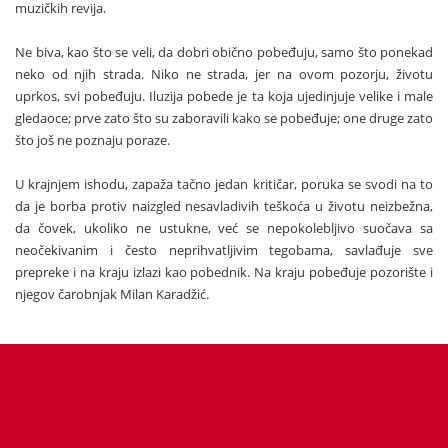
muzičkih revija.
Ne biva, kao što se veli, da dobri obično pobeđuju, samo što ponekad
neko od njih strada. Niko ne strada, jer na ovom pozorju, životu
uprkos, svi pobeđuju. Iluzija pobede je ta koja ujedinjuje velike i male
gledaoce; prve zato što su zaboravili kako se pobeđuje; one druge zato
što još ne poznaju poraze.
U krajnjem ishodu, zapaža tačno jedan kritičar, poruka se svodi na to
da je borba protiv naizgled nesavladivih teškoća u životu neizbežna,
da čovek, ukoliko ne ustukne, već se nepokolebljivo suočava sa
neočekivanim i često neprihvatljivim tegobama, savlađuje sve
prepreke i na kraju izlazi kao pobednik. Na kraju pobeđuje pozorište i
njegov čarobnjak Milan Karadžić.