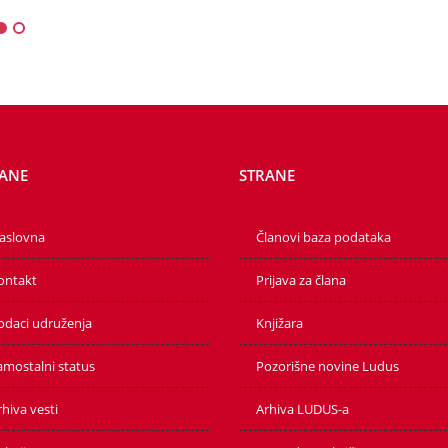
ANE
STRANE
aslovna
Članovi baza podataka
ontakt
Prijava za člana
odaci udruženja
Knjižara
amostalni status
Pozorišne novine Ludus
hiva vesti
Arhiva LUDUS-a