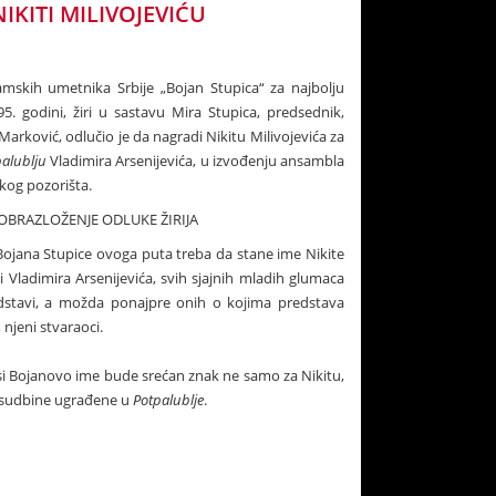
NIKITI MILIVOJEVIĆU
skih umetnika Srbije „Bojan Stupica“ za najbolju
5. godini, žiri u sastavu Mira Stupica, predsednik,
Marković, odlučio je da nagradi Nikitu Milivojevića za
palublju
Vladimira Arsenijevića, u izvođenju ansambla
og pozorišta.
OBRAZLOŽENJE ODLUKE ŽIRIJA
Bojana Stupice ovoga puta treba da stane ime Nikite
 i Vladimira Arsenijevića, svih sjajnih mladih glumaca
edstavi, a možda ponajpre onih o kojima predstava
, njeni stvaraoci.
i Bojanovo ime bude srećan znak ne samo za Nikitu,
su sudbine ugrađene u
Potpalublje
.
ost uručenja Nagrade „Bojan Stupica“ Nikiti Milivojeviću
Jugoslovensko dramsko pozorište, 19.6.1996.
Nikita Milivojević (Foto: arhiva UDUS-a)