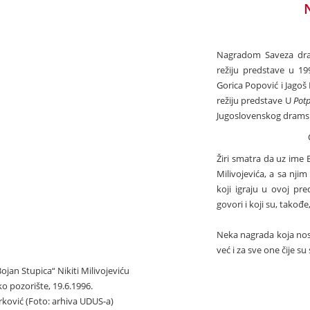
Nagradom Saveza dram
režiju predstave u 199
Gorica Popović i Jagoš 
režiju predstave U
Pot
Jugoslovenskog dramsk
Žiri smatra da uz ime 
Milivojevića, a sa njim
koji igraju u ovoj pr
govori i koji su, takođe
Neka nagrada koja nos
već i za sve one čije 
jan Stupica“ Nikiti Milivojeviću
Svečan
 pozorište, 19.6.1996.
arković (Foto: arhiva UDUS-a)