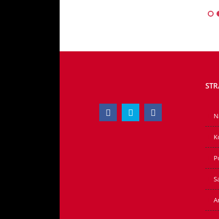
STR
N
K
P
S
Ar