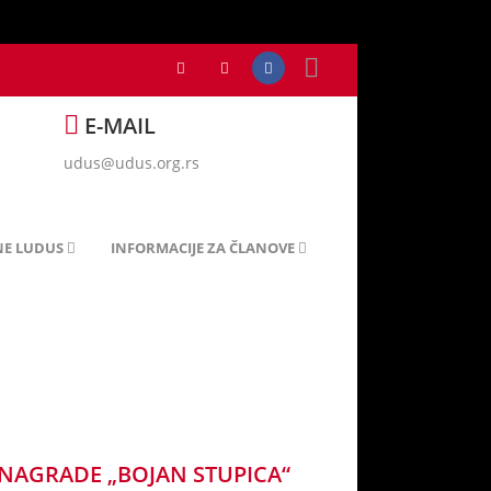
E-MAIL
udus@udus.org.rs
NE LUDUS
INFORMACIJE ZA ČLANOVE
NAGRADE „BOJAN STUPICA“