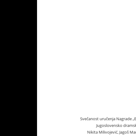
ojeviću
Svečanost uručenja Nagrade „Bo
Jugoslovensko dramsko
US-a)
Nikita Milivojević, Jagoš M