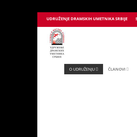
UDRUŽENJE DRAMSKIH UMETNIKA SRBIJE
O UDRUŽENJU
ČLANOVI