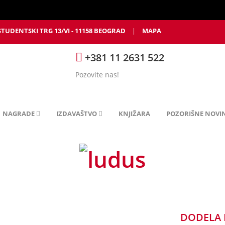
STUDENTSKI TRG 13/VI - 11158 BEOGRAD
|
MAPA
+381 11 2631 522
Pozovite nas!
NAGRADE
IZDAVAŠTVO
KNJIŽARA
POZORIŠNE NOVI
DODELA 