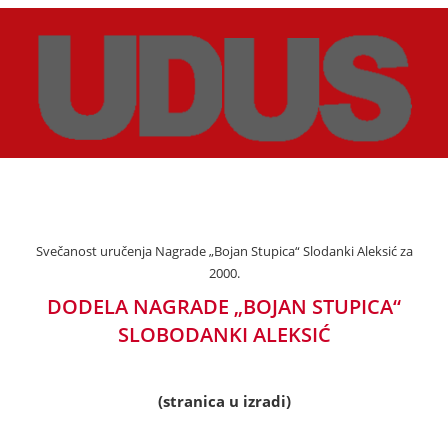
Svečanost uručenja Nagrade „Bojan Stupica“ Slodanki Aleksić za
2000.
DODELA NAGRADE „BOJAN STUPICA“
SLOBODANKI ALEKSIĆ
(stranica u izradi)