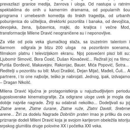
prevazilazi granice medija, žanrova i uloga. Od nastupa u ratnim
spektaklima do onih u kamernim dramama, od popularnih šou
programa i urnebesnih komedija do lirskih tragedija, od urbanih
pobunjenica do učiteljica, direktorki pozorišta i banaka, od devojčica,
devojaka, žena, ljubavnica, majki, do kraljica i večne Mod,
transformacije Milene Dravić neograničene su i neponovljive.
Za više od pola veka glumačkog staža, sa izuzetnim talentom i
šarmom odigrala je blizu 200 uloga na pozorišnim scenama,
filmskom platnu i televizijskom ekranu. Njoj posvećeni pisci bili su:
Ljubomir Simović, Bora Ćosić, Dušan Kovačević... Režirali joj na filmu:
Puriša Đorđević, Makavejev, Rakonjac, Bauer, Mića Popović, Šotra...
Reditelji u pozorištu su bili: Muci Draškić, Dejan Mijač, Mađeli, Ćuli... A
partnere, i to one najbolje, teško je nabrojati. Jednog, ipak, izdvajamo
– Dragan Nikolić.
Milena Dravić ključna je protagonistkinja u najuzbudljivijem periodu
jugoslovenske kinematografije. Za odigrane uloge uvek je mogla da
dobije najviše nagrade. Žiriji su odabrali nekoliko... Dodeljivali su joj
Zlatne arene
,
Zlatne ćurane
,
Zlatne ruže
,
Zlatni Davidi
,
Srebrne
arene
... Žiri za dodelu Nagrade
Dobričin prsten
imao je priliku da ov
priznanje dodeli Mileni Dravić koja je svojom karijerom obeležila istoriju
srpskog glumišta druge polovine XX i početka XXI veka.