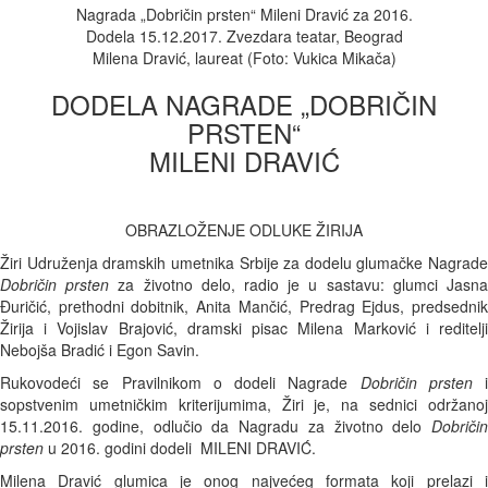
Nagrada „Dobričin prsten“ Mileni Dravić za 2016.
Dodela 15.12.2017. Zvezdara teatar, Beograd
Milena Dravić, laureat (Foto: Vukica Mikača)
DODELA NAGRADE „DOBRIČIN
PRSTEN“
MILENI DRAVIĆ
OBRAZLOŽENJE ODLUKE ŽIRIJA
Žiri Udruženja dramskih umetnika Srbije za dodelu glumačke Nagrade
Dobričin prsten
za životno delo, radio je u sastavu: glumci Jasn
Đuričić, prethodni dobitnik, Anita Mančić, Predrag Ejdus, predsednik
Žirija i Vojislav Brajović, dramski pisac Milena Marković i reditelji
Nebojša Bradić i Egon Savin.
Rukovodeći se Pravilnikom o dodeli Nagrade
Dobričin prsten
i
sopstvenim umetničkim kriterijumima, Žiri je, na sednici održanoj
15.11.2016. godine, odlučio da Nagradu za životno delo
Dobričin
prsten
u 2016. godini dodeli MILENI DRAVIĆ.
Milena Dravić glumica je onog najvećeg formata koji prelazi i