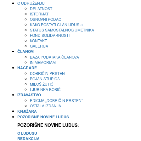
O UDRUŽENJU
DELATNOST
ISTORIJAT
OSNOVNI PODACI
KAKO POSTATI ČLAN UDUS-a
STATUS SAMOSTALNOG UMETNIKA
FOND SOLIDARNOSTI
KONTAKT
GALERIJA
ČLANOVI
BAZA PODATAKA ČLANOVA
IN MEMORIAM
NAGRADE
DOBRIČIN PRSTEN
BOJAN STUPICA
MILOŠ ŽUTIĆ
LJUBINKA BOBIĆ
IZDAVAŠTVO
EDICIJA „DOBRIČIN PRSTEN“
OSTALA IZDANJA
KNJIŽARA
POZORIŠNE NOVINE LUDUS
POZORIŠNE NOVINE LUDUS:
O LUDUSU
REDAKCIJA