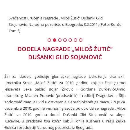
Svečanost uručenja Nagrade „Miloš Žutić“ Dušanki Glid
Sveč
Đorđe
Stojanović, Narodno pozorište u Beogradu, 8.2.2011. (Foto: Đorđe
Stoj
Tomić)
Tomi
DODELA NAGRADE „MILOŠ ŽUTIĆ“
DUŠANKI GLID SOJANOVIĆ
Žiri za dodelu godišnje glumačke nagrade Udruženja dramskih
umetnika Srbije „Miloš Žutić“ za 2010. godinu koji su činili glumci
Jelisaveta Seka Sablić, Bojan Žirović i Gordana Đurđević-Dimić,
dramaturg Mladen Popović (predsednik) i reditelj Dragoslav – Šilja
Todorović imao je uvid u ostvarenja 19 predloženih glumaca. Žiri je 24.
decembra 2010. godine većinom glasova odlučio da se nagrada „Miloš
Žutić“ za 2010. godinu dodeli Dušanki Glid Stojanović za ulogu
Kućevne, u predstavi
Kod kuće
/ Kabul Tonija Kušnera u režiji Željka
Đukića i produkciji Narodnog pozorišta iz Beograda.