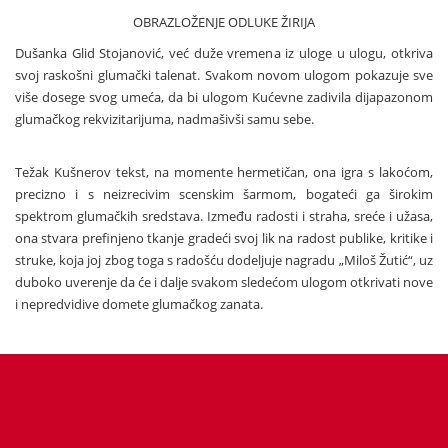
OBRAZLOŽENJE ODLUKE ŽIRIJA
Dušanka Glid Stojanović, već duže vremena iz uloge u ulogu, otkriva
svoj raskošni glumački talenat. Svakom novom ulogom pokazuje sve
više dosege svog umeća, da bi ulogom Kućevne zadivila dijapazonom
glumačkog rekvizitarijuma, nadmašivši samu sebe.
Težak Kušnerov tekst, na momente hermetičan, ona igra s lakoćom,
precizno i s neizrecivim scenskim šarmom, bogateći ga širokim
spektrom glumačkih sredstava. Između radosti i straha, sreće i užasa,
ona stvara prefinjeno tkanje gradeći svoj lik na radost publike, kritike i
struke, koja joj zbog toga s radošću dodeljuje nagradu „Miloš Žutić“, uz
duboko uverenje da će i dalje svakom sledećom ulogom otkrivati nove
i nepredvidive domete glumačkog zanata.