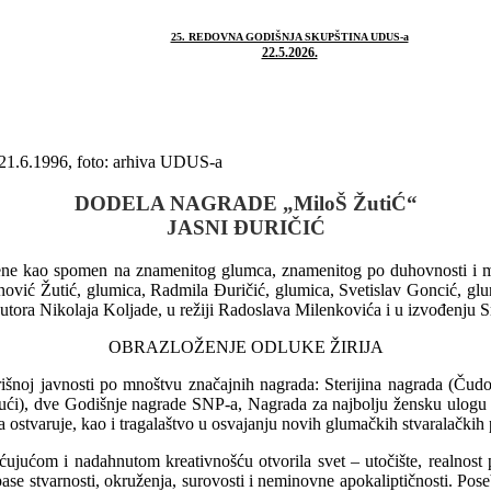
25. REDOVNA GODIŠNJA SKUPŠTINA UDUS-a
22.5.2026.
 21.6.1996, foto: аrhiva UDUS-a
DODELA NAGRADE „MiloŠ ŽutiĆ“
JASNI ĐURIČIĆ
ne kao spomen na znamenitog glumca, znamenitog po duhovnosti i misli
ović Žutić, glumica, Radmila Đuričić, glumica, Svetislav Goncić, glum
utora Nikolaja Koljade, u režiji Radoslava Milenkovića i u izvođenju
OBRAZLOŽENJE ODLUKE ŽIRIJA
orišnoj javnosti po mnoštvu značajnih nagrada: Sterijina nagrada (Č
ući), dve Godišnje nagrade SNP-a, Nagrada za najbolju žensku ulogu n
 ostvaruje, kao i tragalaštvo u osvajanju novih glumačkih stvaralačkih 
ujućom i nadahnutom kreativnošću otvorila svet – utočište, realnost p
pase stvarnosti, okruženja, surovosti i neminovne apokaliptičnosti. Pos