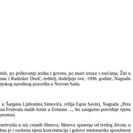
, po poštovanju jezika i govora, po snazi izraza i osećanja, Žiri u
ac i Radoslav Dorić, reditelj, dodeljuju ove, 1996. godine, Nagradu
 Srpskog narodnog pozorišta u Novom Sadu.
udo u Šarganu Ljubomira Simovića, režija Egon Savin), Nagrada „Pera
a Festivalu malih formi u Zemunu ..., što zasigurno potvrđuje njenu
prostora.
retvorila u niz crtanih filmova, filmova spasenja od tvrdog života; u
ebna je i osobena njena koncentracija i gotovo misionarska sposobnost