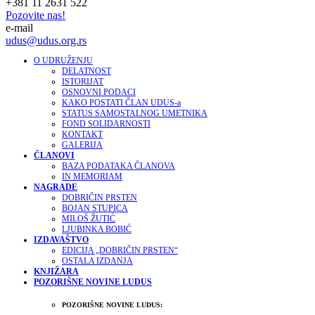
+381 11 2631 522
Pozovite nas!
e-mail
udus@udus.org.rs
O UDRUŽENJU
DELATNOST
ISTORIJAT
OSNOVNI PODACI
KAKO POSTATI ČLAN UDUS-a
STATUS SAMOSTALNOG UMETNIKA
FOND SOLIDARNOSTI
KONTAKT
GALERIJA
ČLANOVI
BAZA PODATAKA ČLANOVA
IN MEMORIAM
NAGRADE
DOBRIČIN PRSTEN
BOJAN STUPICA
MILOŠ ŽUTIĆ
LJUBINKA BOBIĆ
IZDAVAŠTVO
EDICIJA „DOBRIČIN PRSTEN“
OSTALA IZDANJA
KNJIŽARA
POZORIŠNE NOVINE LUDUS
POZORIŠNE NOVINE LUDUS: