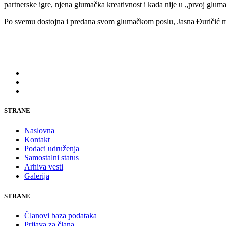
partnerske igre, njena glumačka kreativnost i kada nije u „prvoj glumač
Po svemu dostojna i predana svom glumačkom poslu, Jasna Đuričić može
STRANE
Naslovna
Kontakt
Podaci udruženja
Samostalni status
Arhiva vesti
Galerija
STRANE
Članovi baza podataka
Prijava za člana