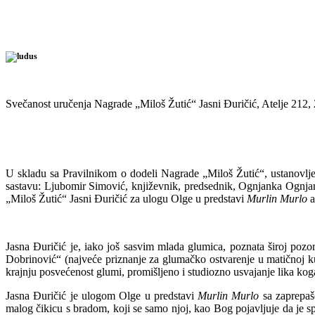
Svečanost uručenja Nagrade „Miloš Žutić“ Jasni Đuričić, Atelje 212,
U skladu sa Pravilnikom o dodeli Nagrade „Miloš Žutić“, ustanovlje
sastavu: Ljubomir Simović, književnik, predsednik, Ognjanka Ognjan
„Miloš Žutić“ Jasni Đuričić za ulogu Olge u predstavi
Murlin Murlo
a
Jasna Đuričić je, iako još sasvim mlada glumica, poznata široj poz
Dobrinović“ (najveće priznanje za glumačko ostvarenje u matičnoj k
krajnju posvećenost glumi, promišljeno i studiozno usvajanje lika koga
Jasna Đuričić je ulogom Olge u predstavi
Murlin Murlo
sa zaprepašć
malog čikicu s bradom, koji se samo njoj, kao Bog pojavljuje da je s