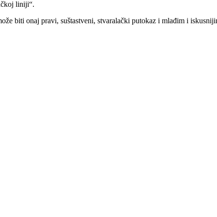
koj liniji“.
 biti onaj pravi, suštastveni, stvaralački putokaz i mlađim i iskusni