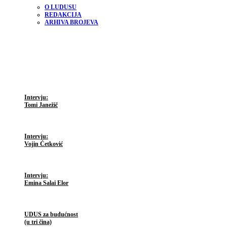
O LUDUSU
REDAKCIJA
ARHIVA BROJEVA
Intervju:
Tomi Janežič
Intervju:
Vojin Ćetković
Intervju:
Emina Salai Elor
UDUS za budućnost
(u tri čina)