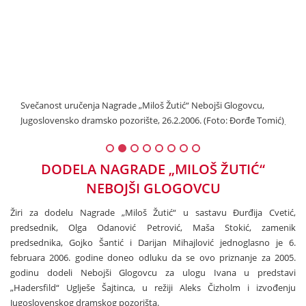
Svečanost uručenja Nagrade „Miloš Žutić“ Nebojši Glogovcu,
Sveč
omić)
Jugoslovensko dramsko pozorište, 26.2.2006. (Foto: Đorđe Tomić)
Jugo
DODELA NAGRADE „MILOŠ ŽUTIĆ“
NEBOJŠI GLOGOVCU
Žiri za dodelu Nagrade „Miloš Žutić“ u sastavu Đurđija Cvetić,
predsednik, Olga Odanović Petrović, Maša Stokić, zamenik
predsednika, Gojko Šantić i Darijan Mihajlović jednoglasno je 6.
februara 2006. godine doneo odluku da se ovo priznanje za 2005.
godinu dodeli Nebojši Glogovcu za ulogu Ivana u predstavi
„Hadersfild“ Uglješe Šajtinca, u režiji Aleks Čizholm i izvođenju
Jugoslovenskog dramskog pozorišta.