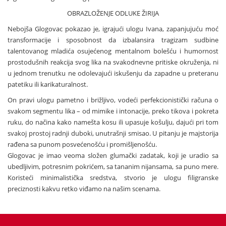
OBRAZLOŽENJE ODLUKE ŽIRIJA
Nebojša Glogovac pokazao je, igrajući ulogu Ivana, zapanjujuću moć
transformacije i sposobnost da izbalansira tragizam sudbine
talentovanog mladića osujećenog mentalnom bolešću i humornost
prostodušnih reakcija svog lika na svakodnevne pritiske okruženja, ni
u jednom trenutku ne odolevajući iskušenju da zapadne u preteranu
patetiku ili karikaturalnost.
On pravi ulogu pametno i brižljivo, vodeći perfekcionistički računa o
svakom segmentu lika – od mimike i intonacije, preko tikova i pokreta
ruku, do načina kako namešta kosu ili upasuje košulju, dajući pri tom
svakoj prostoj radnji duboki, unutrašnji smisao. U pitanju je majstorija
rađena sa punom posvećenošću i promišljenošću.
Glogovac je imao veoma složen glumački zadatak, koji je uradio sa
ubedljivim, potresnim pokrićem, sa tananim nijansama, sa puno mere.
Koristeći minimalistička sredstva, stvorio je ulogu filigranske
preciznosti kakvu retko viđamo na našim scenama.