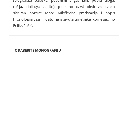
(biografska beleška, pozorišni angažmani, popisi uloga,
režija, bibliografija, itd), posebno čvrst okvir za ovako
skiciran portret Mate Miloševića predstavlja i popis
hronologija važnih datuma iz života umetnika, koji je sačinio
Feliks Pašić.
ODABERITE MONOGRAFIJU