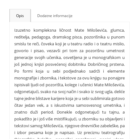
Opis
Dodatne informacije
Izuzetno kompleksna ličnost Mate Miloševića, glumca,
reditelja, pedagoga, dramskog pisca, pozorišnika u punom
smislu te reči, čoveka koji je u teatru radio i o teatru mislio,
govorio i pisao, vezavši pri tom za pozorišnu umetnost
generacije svojih učenika, osvetljena je u monografskom u
još jednoj knjizi posvećenoj dobitniku Dobričinog prstena.
Po formi koja u sebi podjednako sadrži i elemente
monografije i zbornika, i tekstove za ovu knjigu su ponajpre
ispisivali ljudi od pozorišta, kolege i učenici Mate Miloševića,
odgonetajući, svako na svoj način i svako iz svog ugla, deliće
tajne jedne blistave karijere koja je u sebi sublimirala gotovo
čitav jedan vek, a s iskustvima samosvesnog umetnika, i
znatno duži period. Donekle odgonetajući tu tajnu, a
pokadšto je i još više mistifikujući, u zborniku su objavljeni i
tekstovi samog Miloševića, njegove dnevničke zabeleške, pa
i izbor pesama koje je napisao. Uz preciznu teatrografiju