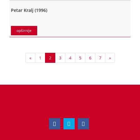
Petar Kralj (1996)
opširnije
«
1
2
3
4
5
6
7
»